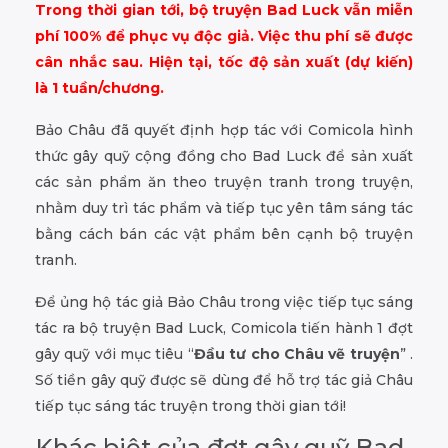
Trong thời gian tới, bộ truyện Bad Luck vẫn miễn
phí 100% để phục vụ độc giả. Việc thu phí sẽ được
cân nhắc sau. Hiện tại, tốc độ sản xuất (dự kiến)
là 1 tuần/chương.
Bảo Châu đã quyết định hợp tác với Comicola hình
thức gây quỹ cộng đồng cho Bad Luck để sản xuất
các sản phẩm ăn theo truyện tranh trong truyện,
nhằm duy trì tác phẩm và tiếp tục yên tâm sáng tác
bằng cách bán các vật phẩm bên cạnh bộ truyện
tranh.
Để ủng hộ tác giả Bảo Châu trong việc tiếp tục sáng
tác ra bộ truyện Bad Luck, Comicola tiến hành 1 đợt
gây quỹ với mục tiêu “
Đầu tư cho Châu vẽ truyện
” .
Số tiền gây quỹ được sẽ dùng để hỗ trợ tác giả Châu
tiếp tục sáng tác truyện trong thời gian tới!
Khác biệt của đợt gây quỹ Bad