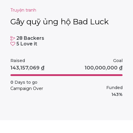
Truyện tranh
Gây quỹ ủng hộ Bad Luck
28
Backers
5
Love it
Raised
Goal
143,157,069
₫
100,000,000
₫
0
Days to go
Funded
Campaign Over
143%