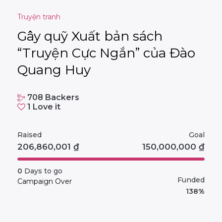
Truyện tranh
Gây quỹ Xuất bản sách
“Truyện Cực Ngắn” của Đào
Quang Huy
708
Backers
1
Love it
Raised
Goal
206,860,001
₫
150,000,000
₫
0
Days to go
Funded
Campaign Over
138%