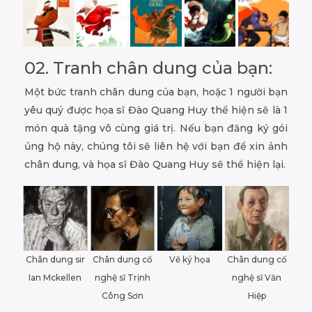
02. Tranh chân dung của bạn:
Một bức tranh chân dung của bạn, hoặc 1 người bạn
yêu quý được họa sĩ Đào Quang Huy thể hiện sẽ là 1
món quà tặng vô cùng giá trị. Nếu bạn đăng ký gói
ủng hộ này, chúng tôi sẽ liên hệ với bạn để xin ảnh
chân dung, và họa sĩ Đào Quang Huy sẽ thể hiện lại.
Chân dung sir
Chân dung cố
Vẽ ký họa
Chân dung cố
Ian Mckellen
nghệ sĩ Trịnh
nghệ sĩ Văn
Công Sơn
Hiệp