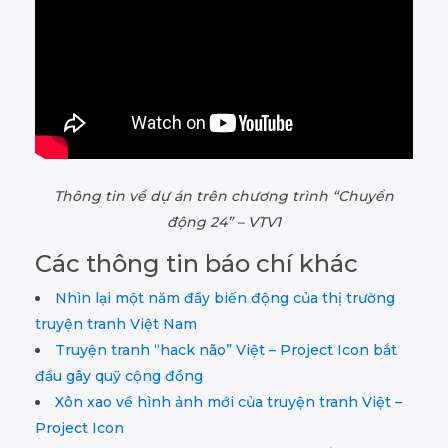
Thông tin về dự án trên chương trình “Chuyển
động 24” – VTV1
Các thông tin báo chí khác
Nhìn lại một năm đầy biến động của thị trường
truyện tranh Việt Nam
Truyện tranh “hack não” Việt – Project Icon bắt
đầu gây quỹ cộng đồng
Xôn xao về hình ảnh mới của truyện tranh Việt –
Project Icon