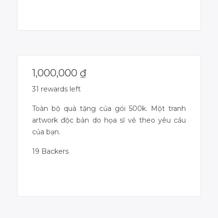
Campaign Over
1,000,000
₫
31 rewards left
Toàn bộ quà tặng của gói 500k. Một tranh
artwork độc bản do họa sĩ vẽ theo yêu cầu
của bạn.
19 Backers
Campaign Over