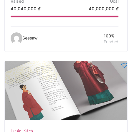
Raised
Goal
40,040,000
₫
40,000,000
₫
100%
Seesaw
Funded
,
Dự án
Sách