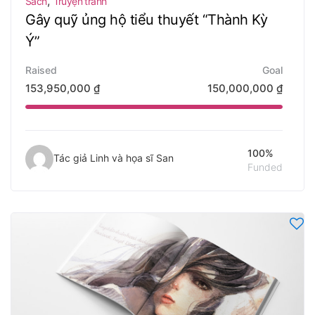
,
Sách
Truyện tranh
Gây quỹ ủng hộ tiểu thuyết “Thành Kỳ
Ý”
Raised
Goal
153,950,000
₫
150,000,000
₫
100%
Tác giả Linh và họa sĩ San
Funded