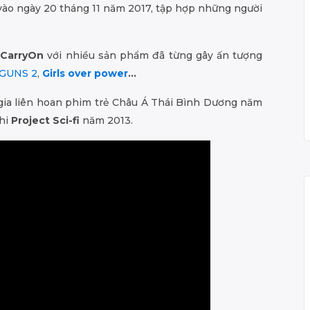
 vào ngày 20 tháng 11 năm 2017, tập hợp những người
kCarryOn
với nhiều sản phẩm đã từng gây ấn tượng
GUNS 2
,
Girls over power
…
gia liên hoan phim trẻ Châu Á Thái Bình Dương năm
thi
Project Sci-fi
năm 2013.