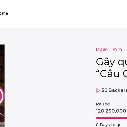
ome
Dự án
Phim
Gây q
“Câu 
50
Backer
Raised
120,250,00
0
Days to go