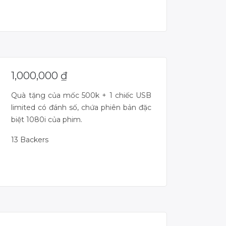
Campaign Over
1,000,000
₫
Quà tặng của mốc 500k + 1 chiếc USB
limited có đánh số, chứa phiên bản đặc
biệt 1080i của phim.
13 Backers
Campaign Over