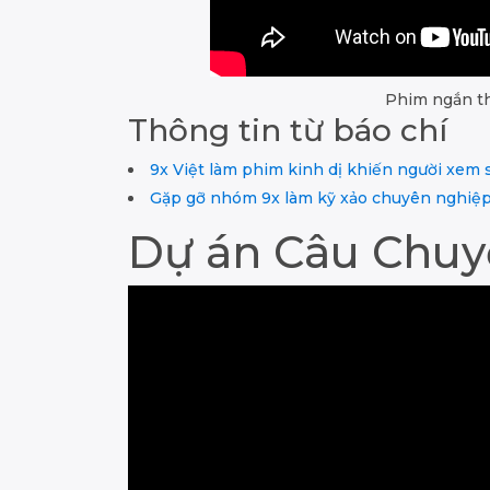
Phim ngắn th
Thông tin từ báo chí
9x Việt làm phim kinh dị khiến người xem 
Gặp gỡ nhóm 9x làm kỹ xảo chuyên nghiệp
Dự án Câu Chuy