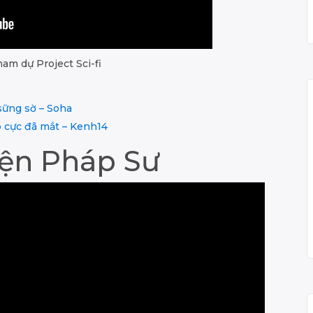
am dự Project Sci-fi
sững sờ – Soha
 cực đã mắt – Kenh14
ện Pháp Sư