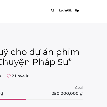
Login/Sign Up
uỹ cho dự án phim
Chuyện Pháp Sư”
s
2
Love it
Goal
0
₫
250,000,000
₫