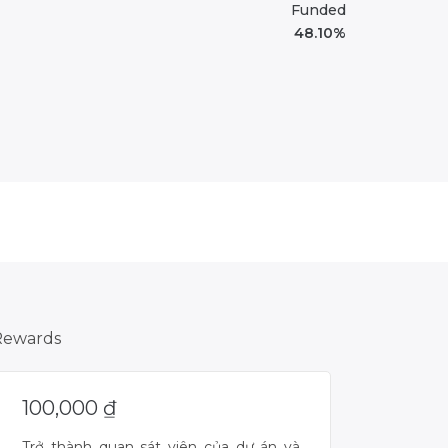
Funded
48.10%
Rewards
100,000
₫
Trở thành quan sát viên của dự án và