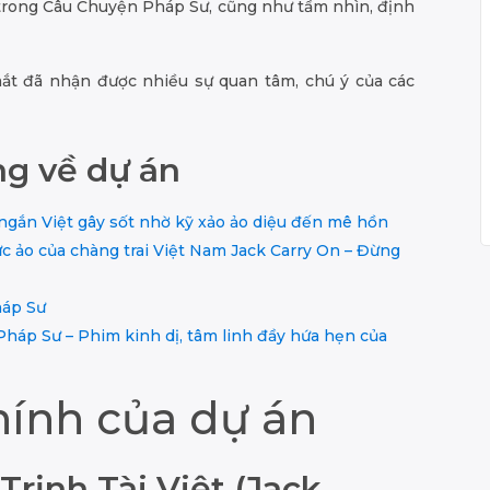
i trong Câu Chuyện Pháp Sư, cũng như tầm nhìn, định
mắt đã nhận được nhiều sự quan tâm, chú ý của các
ng về dự án
ngắn Việt gây sốt nhờ kỹ xảo ảo diệu đến mê hồn
ực ảo của chàng trai Việt Nam Jack Carry On – Đừng
háp Sư
áp Sư – Phim kinh dị, tâm linh đầy hứa hẹn của
hính của dự án
Trịnh Tài Việt (Jack