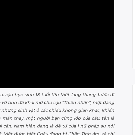
u, cậu học sinh 18 tuổi tên Việt lang thang bước đi
đó vô tình đã khai mở cho cậu “Thiên nhãn”, một dạng
y những sinh vật ở các chiều không gian khác, khiến
y mắn thay, một người bạn cùng lớp của cậu, tên là
i cắn. Nam hiện đang là đệ tử của 1 nữ pháp sư nổi
à, Việt được biết Châu đang bị Chằn Tinh ám, và chỉ