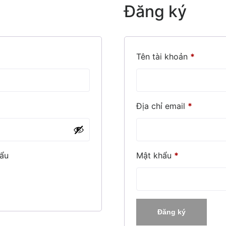
Đăng ký
uộc
Bắt buộ
Tên tài khoản
*
Bắt buộ
Địa chỉ email
*
Bắt buộc
hẩu
Mật khẩu
*
Đăng ký