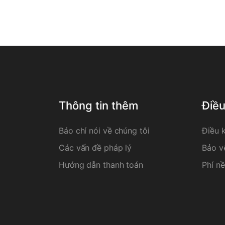
Thông tin thêm
Điề
Báo chí nói về chúng tôi
Điều 
Các vấn đề pháp lý
Bảo v
Hướng dẫn thanh toán
Phí nề