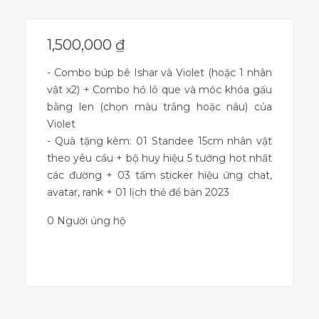
1,500,000
₫
- Combo búp bê Ishar và Violet (hoặc 1 nhân
vật x2) + Combo hồ lô que và móc khóa gấu
bằng len (chọn màu trắng hoặc nâu) của
Violet
- Quà tặng kèm: 01 Standee 15cm nhân vật
theo yêu cầu + bộ huy hiệu 5 tướng hot nhất
các đường + 03 tấm sticker hiệu ứng chat,
avatar, rank + 01 lịch thẻ để bàn 2023
0 Người ủng hộ
Dự án đã kết thúc