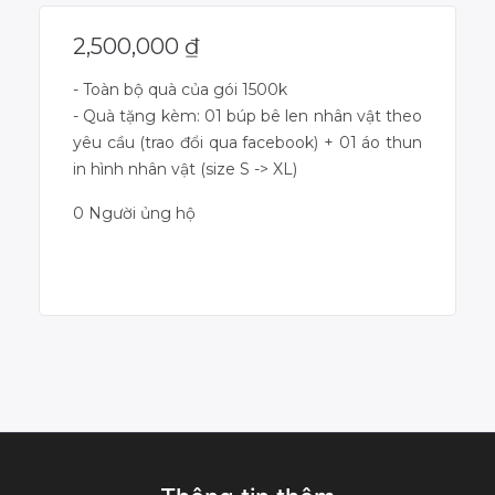
2,500,000
₫
- Toàn bộ quà của gói 1500k
- Quà tặng kèm: 01 búp bê len nhân vật theo
yêu cầu (trao đổi qua facebook) + 01 áo thun
in hình nhân vật (size S -> XL)
0 Người ủng hộ
Dự án đã kết thúc