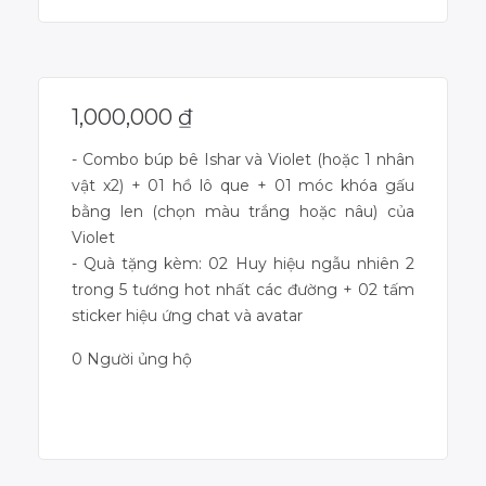
1,000,000
₫
- Combo búp bê Ishar và Violet (hoặc 1 nhân
vật x2) + 01 hồ lô que + 01 móc khóa gấu
bằng len (chọn màu trắng hoặc nâu) của
Violet
- Quà tặng kèm: 02 Huy hiệu ngẫu nhiên 2
trong 5 tướng hot nhất các đường + 02 tấm
sticker hiệu ứng chat và avatar
0 Người ủng hộ
Dự án đã kết thúc