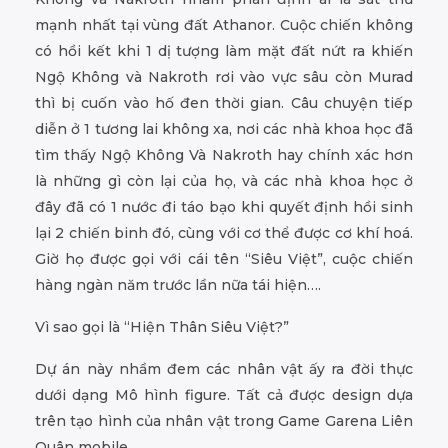
mạnh nhất tại vùng đất Athanor. Cuộc chiến không
có hồi kết khi 1 dị tượng làm mặt đất nứt ra khiến
Ngộ Không và Nakroth rơi vào vực sâu còn Murad
thì bị cuốn vào hố đen thời gian. Câu chuyện tiếp
diễn ở 1 tương lai không xa, nơi các nhà khoa học đã
tìm thấy Ngộ Không Và Nakroth hay chính xác hơn
là những gì còn lại của họ, và các nhà khoa học ở
đây đã có 1 nước đi táo bạo khi quyết định hồi sinh
lại 2 chiến binh đó, cùng với cơ thể được cơ khí hoá.
Giờ họ được gọi với cái tên “Siêu Việt”, cuộc chiến
hàng ngàn năm trước lần nữa tái hiện….
Vì sao gọi là “Hiện Thân Siêu Việt?”
Dự án này nhầm đem các nhân vật ấy ra đời thực
dưới dạng Mô hình figure. Tất cả được design dựa
trên tạo hình của nhân vật trong Game Garena Liên
Quân mobile.