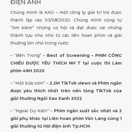
ĐIỆN ẢNH
Chúng mình là KAO – một công ty giải trí trẻ được
thành lập vào 03/08/2020. Chúng mình cũng tự
“tìm kiếm” những cơ hội và đạt được vài những
thành tựu nho nhỏ từ các liên hoan phim và giải
thưởng lớn nhỏ trong nước:
– “Bên Trong” –
Best of Screening – PHIM CÔNG
CHIẾU ĐƯỢC YÊU THÍCH NH ́T tại cuộc thi Làm
phim 48H 2020
.
– “Một bữa cơm” –
2.2M TikTok views và Phim ngắn
được yêu thích nhất trên nền tảng TikTok của
giải thưởng Ngôi Sao Xanh 2022
.
– “Ngoài Dự Kiến” –
Phim ngắn xuất sắc nhất và 2
giải phụ khác tại Liên hoan phim Văn Lang cùng 1
giải thưởng từ Hội điện ảnh Tp.HCM
.