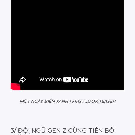
MỘT NGÀY BIỂN XANH | FIRST LOOK TEASER
3/ ĐỘI NGŨ GEN Z CÙNG TIỀN BỐI