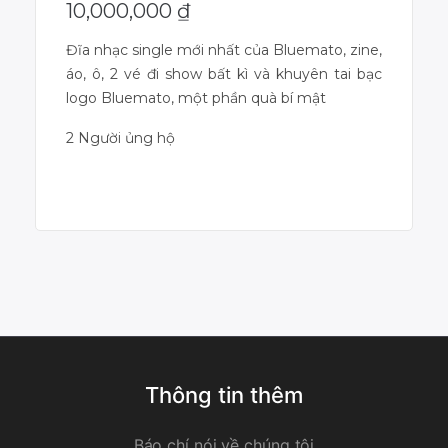
10,000,000
₫
Đĩa nhạc single mới nhất của Bluemato, zine,
áo, ô, 2 vé đi show bất kì và khuyên tai bạc
logo Bluemato, một phần quà bí mật
2 Người ủng hộ
Dự án đã kết thúc
Thông tin thêm
Báo chí nói về chúng tôi