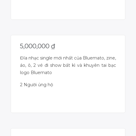
Dự án đã kết thúc
5,000,000
₫
Đĩa nhạc single mới nhất của Bluemato, zine,
áo, ô, 2 vé đi show bất kì và khuyên tai bạc
logo Bluemato
2 Người ủng hộ
Dự án đã kết thúc