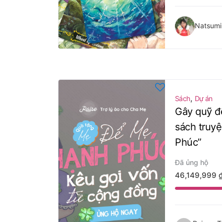
Natsumi
,
Sách
Dự án
Gây quỹ đ
sách truy
Phúc”
Đã ủng hộ
46,149,999