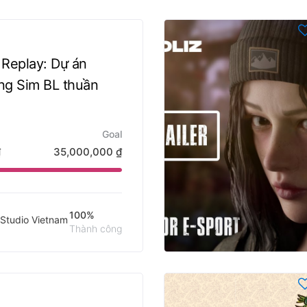
 Replay: Dự án
ng Sim BL thuần
Goal
₫
35,000,000
₫
100%
tudio Vietnam
Thành công