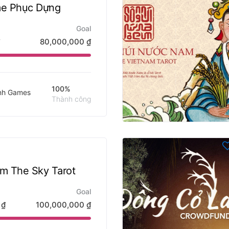
me Phục Dựng
Goal
80,000,000
₫
100%
nh Games
Thành công
m The Sky Tarot
Goal
0
₫
100,000,000
₫