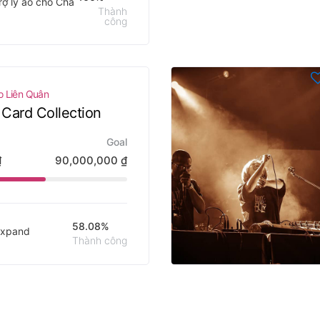
rợ lý ảo cho Cha
Thành
công
o Liên Quân
Card Collection
Goal
₫
90,000,000
₫
58.08%
Expand
Thành công