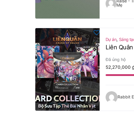
Raise - T
Mẹ
,
Dự án
Sáng tạ
Liên Quân 
Đã ủng hộ
52,270,000
Rabbit 