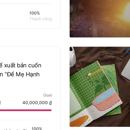
100%
Thành công
ể xuất bản cuốn
ện “Để Mẹ Hạnh
Goal
₫
40,000,000
₫
100%