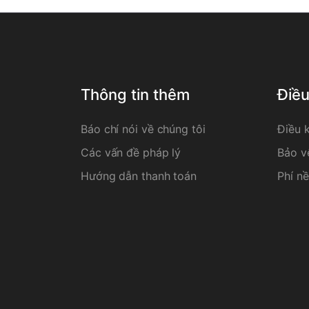
Thông tin thêm
Điề
Báo chí nói về chúng tôi
Điều 
Các vấn đề pháp lý
Bảo v
Hướng dẫn thanh toán
Phí nề