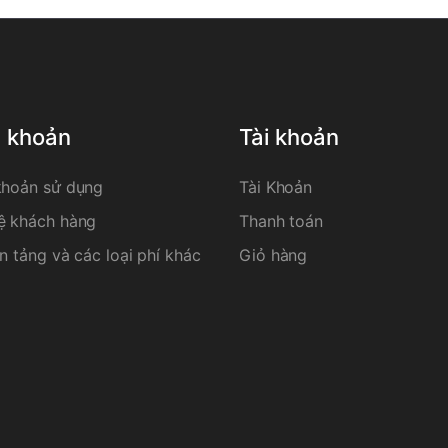
u khoản
Tài khoản
khoản sử dụng
Tài Khoản
ệ khách hàng
Thanh toán
n tảng và các loại phí khác
Giỏ hàng