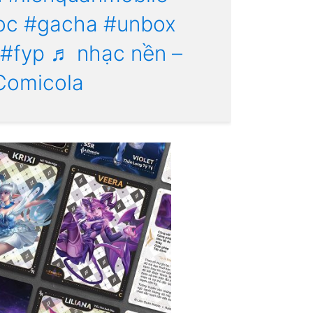
oc
#gacha
#unbox
#fyp
♬ nhạc nền –
Comicola