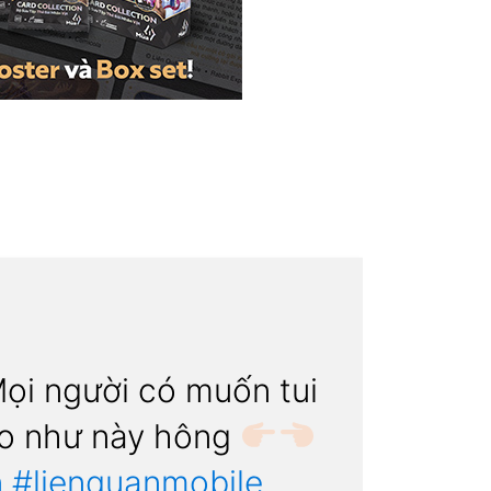
ọi người có muốn tui
eo như này hông
n
#lienquanmobile