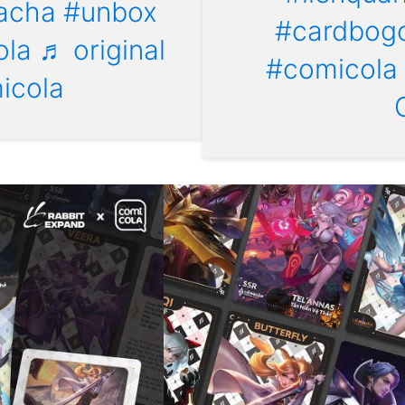
acha
#unbox
#cardbog
ola
♬ original
#comicola
icola