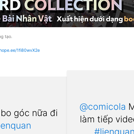
g tạo.
shope.ee/1fi80wvX2e
@comicola
M
 bo góc nữa đi
làm tiếp vid
ienquan
#lienqua