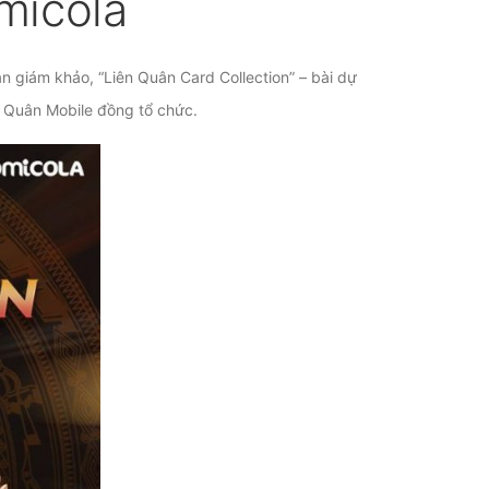
micola
an giám khảo, “Liên Quân Card Collection” – bài dự
n Quân Mobile đồng tổ chức.