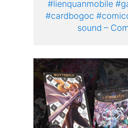
#lienquanmobile
#g
#cardbogoc
#comic
sound – Com