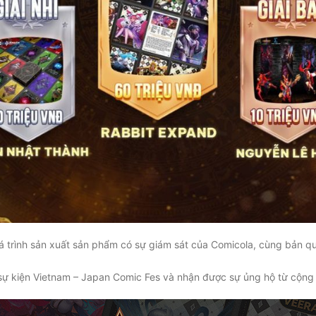
uá trình sản xuất sản phẩm có sự giám sát của Comicola, cùng bản q
 sự kiện Vietnam – Japan Comic Fes và nhận được sự ủng hộ từ cộng