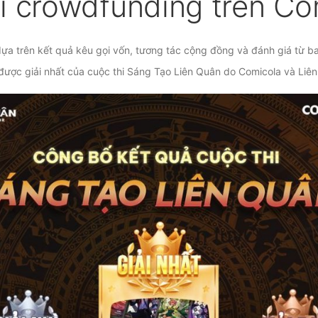
i crowdfunding trên Co
 dựa trên kết quả kêu gọi vốn, tương tác cộng đồng và đánh giá từ b
h được giải nhất của cuộc thi Sáng Tạo Liên Quân do Comicola và Liê