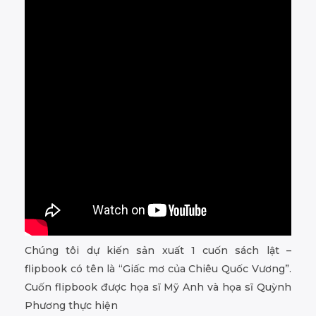
Chúng tôi dự kiến sản xuất 1 cuốn sách lật –
flipbook có tên là “Giấc mơ của Chiêu Quốc Vương”.
Cuốn flipbook được họa sĩ Mỹ Anh và họa sĩ Quỳnh
Phương thực hiện