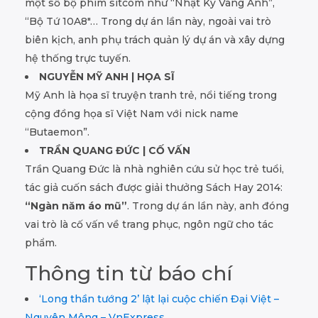
một số bộ phim sitcom như “Nhật Ký Vàng Anh”,
“Bộ Tứ 10A8″… Trong dự án lần này, ngoài vai trò
biên kịch, anh phụ trách quản lý dự án và xây dựng
hệ thống trực tuyến.
NGUYỄN MỸ ANH | HỌA SĨ
Mỹ Anh là họa sĩ truyện tranh trẻ, nổi tiếng trong
cộng đồng họa sĩ Việt Nam với nick name
“Butaemon”.
TRẦN QUANG ĐỨC | CỐ VẤN
Trần Quang Đức là nhà nghiên cứu sử học trẻ tuổi,
tác giả cuốn sách được giải thưởng Sách Hay 2014:
“Ngàn năm áo mũ”
. Trong dự án lần này, anh đóng
vai trò là cố vấn về trang phục, ngôn ngữ cho tác
phẩm.
Thông tin từ báo chí
‘Long thần tướng 2’ lật lại cuộc chiến Đại Việt –
Nguyên Mông – VnExpress