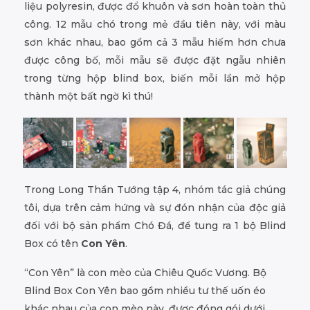
liệu polyresin, được đổ khuôn và sơn hoàn toàn thủ
công. 12 mẫu chó trong mẻ đầu tiên này, với màu
sơn khác nhau, bao gồm cả 3 mẫu hiếm hơn chưa
được công bố, mỗi mẫu sẽ được đặt ngẫu nhiên
trong từng hộp blind box, biến mỗi lần mở hộp
thành một bất ngờ kì thú!
Trong Long Thần Tướng tập 4, nhóm tác giả chúng
tôi, dựa trên cảm hứng và sự đón nhận của độc giả
đối với bộ sản phẩm Chó Đá, để tung ra 1 bộ Blind
Box có tên
Con Yên
.
“Con Yên” là con mèo của Chiêu Quốc Vương. Bộ
Blind Box Con Yên bao gồm nhiều tư thế uốn éo
khác nhau của con mèo này, được đóng gói dưới