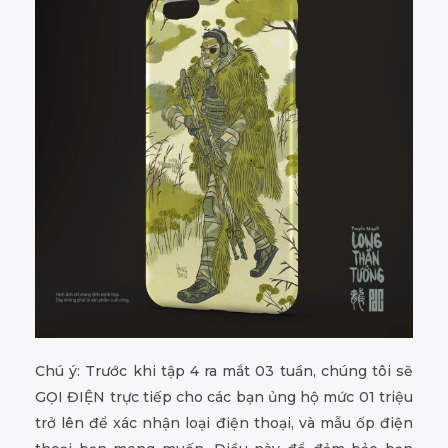
Chú ý: Trước khi tập 4 ra mắt 03 tuần, chúng tôi sẽ
GỌI ĐIỆN trực tiếp cho các bạn ủng hộ mức 01 triệu
trở lên để xác nhận loại điện thoại, và mẫu ốp điện