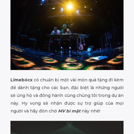
Limebócx
có chuẩn bị một vài món quà tặng đi kèm
để dành tặng cho các bạn, đặc biệt là những người
sẽ ủng hộ và đồng hành cùng chúng tôi trong dự án
này. Hy vọng sẽ nhận được sự trợ giúp của mọi
người và hãy đón chờ
MV bí mật
này nhé!