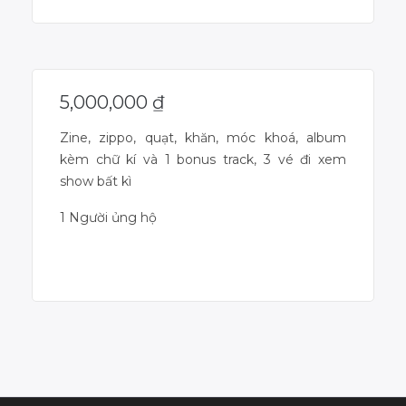
5,000,000
₫
Zine, zippo, quạt, khăn, móc khoá, album
kèm chữ kí và 1 bonus track, 3 vé đi xem
show bất kì
1 Người ủng hộ
Dự án đã kết thúc