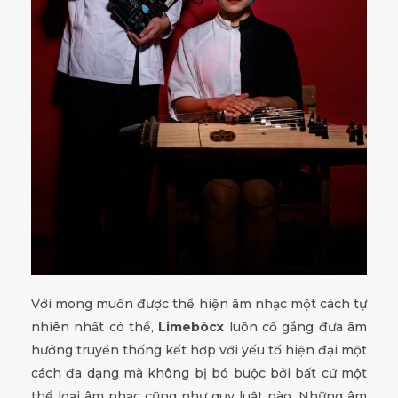
Với mong muốn được thể hiện âm nhạc một cách tự
nhiên nhất có thể,
Limebócx
luôn cố gắng đưa âm
hưởng truyền thống kết hợp với yếu tố hiện đại một
cách đa dạng mà không bị bó buộc bởi bất cứ một
thể loại âm nhạc cũng như quy luật nào. Những âm