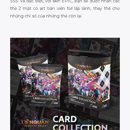
SSS. và đặc biệt, với skin EPIC, bạn sẽ được nhận các
thẻ 2 mặt có art tràn viền foil lấp lánh, thay thế cho
những chỉ số của những thẻ còn lại.