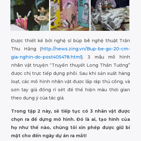
Được thiết kế bởi nghệ sĩ búp bê nghệ thuật Trần
Thu Hằng (
http://news.zing.vn/
Bup-be-go-20-cm-
gia-nghin-d
o-post405478.html
). 3 mẫu mô hình
nhân vật truyện “Truyền thuyết Long Thần Tướng”
được chị trực tiếp dựng phôi. Sau khi sản xuất hàng
loạt, các mô hình nhân vật được lắp ráp thủ công, và
sơn tay giả đồng rỉ sét để thể hiện màu thời gian
theo dụng ý của tác giả.
Trong tập 2 này, sẽ tiếp tục có 3 nhân vật được
chọn ra để dựng mô hình. Đó là ai, tạo hình của
họ như thế nào, chúng tôi xin phép được giữ bí
mật cho đến ngày dự án ra mắt!