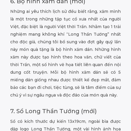
6. Bộ hình xăm dán (mới)
Những ai yêu thích lịch sử đều biết rằng, xăm mình
là một trong những tập tục cổ xưa nhất của người
Việt, đặc biệt là người Việt thời Trần. Nhằm tạo 1 trải
nghiệm mang không khí “Long Thần Tướng” nhất
cho độc giả, chúng tôi bổ sung vào đợt gây quỹ lần
này món quà tặng là bộ hình xăm dán. Những hình
xăm này được tạo hình theo hoa văn, chữ viết của
thời Trần, một số hình vẽ họa tiết liên quan đến nội
dung cốt truyện. Mỗi bộ hình xăm dán sẽ có 5
miếng dán giống nhau được thiết kế đẹp mắt, đảm
bảo các bạn đi chơi, tiệc tùng, sẽ là tâm điểm của sự
chú ý vì sự ngầu ngụa và độc đáo của món quà này.
7. Sổ Long Thần Tướng (mới)
Sổ có kích thước dự kiến 13x19cm, ngoài bìa được
dập logo Long Thần Tướng, một vài hình ảnh họa