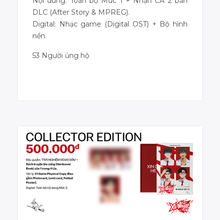
Nội dung: Toàn bộ Mức 1 + Nhận CẢ 2 bản
DLC (After Story & MPREG).
Digital: Nhạc game (Digital OST) + Bộ hình
nền.
53 Người ủng hộ
Dự án đã kết thúc