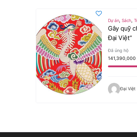
,
,
Dự án
Sách
T
Gây quỹ c
Đại Việt”
Đã ủng hộ
141,390,000
Đại Việ